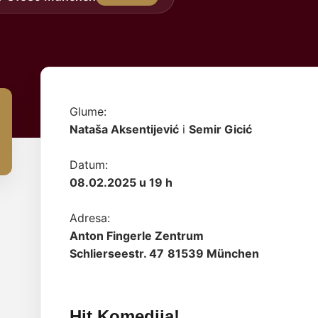
Glume:
Nataša Aksentijević
i
Semir Gicić
Datum:
08.02.2025 u 19 h
Adresa:
Anton Fingerle Zentrum
Schlierseestr. 47
81539 München
Hit Komedija!