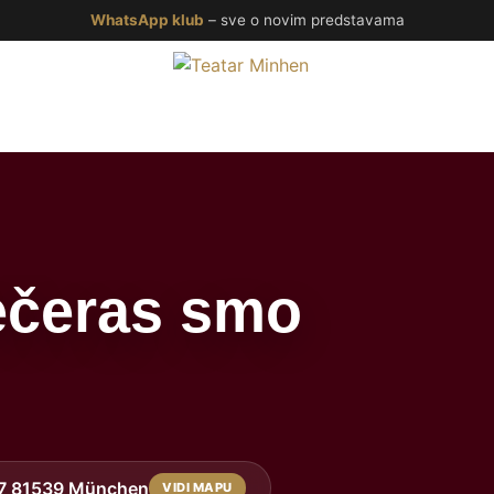
WhatsApp klub
– sve o novim predstavama
ečeras smo
 47 81539 München
VIDI MAPU