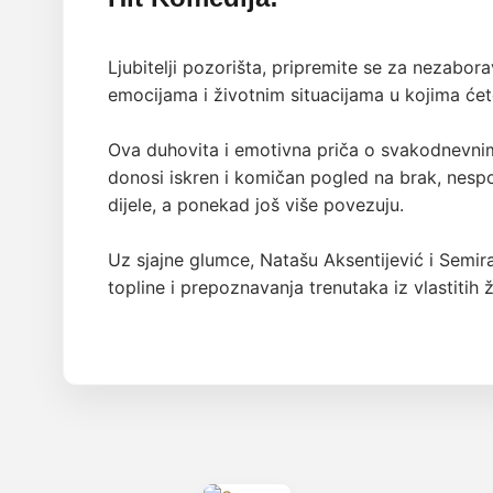
Ljubitelji pozorišta, pripremite se za nezabo
emocijama i životnim situacijama u kojima ćet
Ova duhovita i emotivna priča o svakodnevn
donosi iskren i komičan pogled na brak, nesp
dijele, a ponekad još više povezuju.
Uz sjajne glumce, Natašu Aksentijević i Semir
topline i prepoznavanja trenutaka iz vlastitih ž