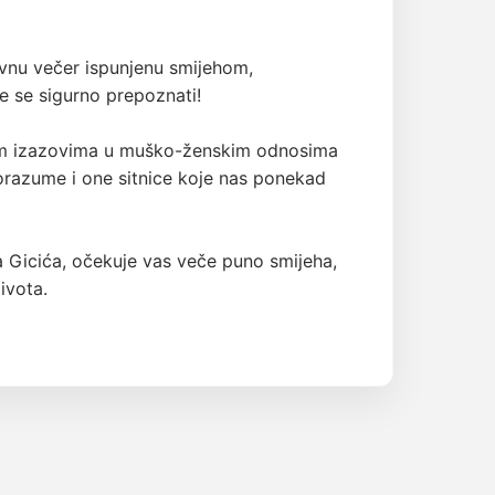
ravnu večer ispunjenu smijehom,
e se sigurno prepoznati!
im izazovima u muško-ženskim odnosima
orazume i one sitnice koje nas ponekad
a Gicića, očekuje vas veče puno smijeha,
ivota.